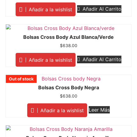
Añadir Al Carrito
Añadir a la wishlist
Bolsas Cross Body Azul Blanca/verde
$
638.00
Añadir Al Carrito
Añadir a la wishlist
Out of stock
Out of stock
Out of stock
Out of stock
Out of stock
Out of stock
Out of stock
Out of stock
Out of stock
Out of stock
Out of stock
Out of stock
Out of stock
Out of stock
Out of stock
Bolsas Cross Body Negra
$
638.00
Leer Más
Añadir a la wishlist