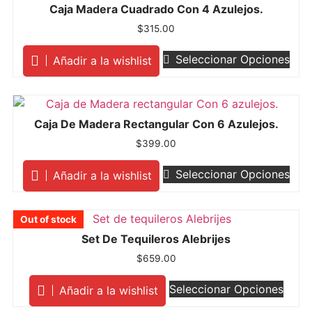
Caja Madera Cuadrado Con 4 Azulejos.
$
315.00
Seleccionar Opciones
Añadir a la wishlist
Caja De Madera Rectangular Con 6 Azulejos.
$
399.00
Seleccionar Opciones
Añadir a la wishlist
Out of stock
Out of stock
Out of stock
Out of stock
Out of stock
Set De Tequileros Alebrijes
$
659.00
Seleccionar Opciones
Añadir a la wishlist