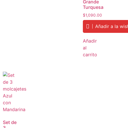
Grande
Turquesa
$
1,090.00
Añadir a la wish
Añadir
al
carrito
Set de
3