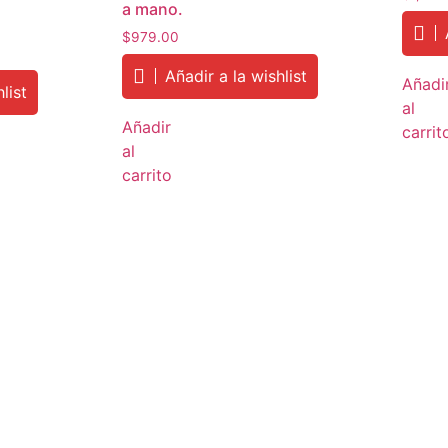
a mano.
$
979.00
Añadir a la wishlist
Añadi
list
al
Añadir
carrit
al
carrito