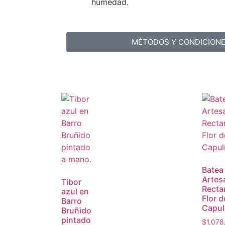
humedad.
MÉTODOS Y CONDICION
Batea
Artes
Tibor
Recta
azul en
Flor d
Barro
Capul
Bruñido
pintado
$
1,078