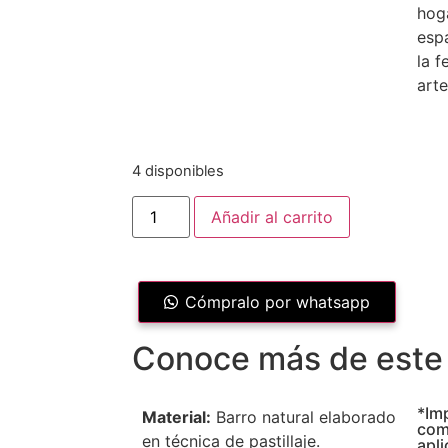
hoga
esp
la f
art
4 disponibles
Añadir al carrito
Cómpralo por whatsapp
Conoce más de este 
*Im
Material:
Barro natural elaborado
com
en técnica de pastillaje.
apli