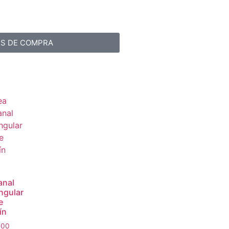
ES DE COMPRA
anal
ngular
e
ín
.00