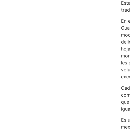
Esta
trad
En e
Gua
mod
deli
hoj
mon
les
vol
exc
Cad
com
que
igua
Es 
mex