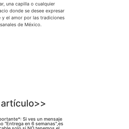
r, una capilla o cualquier
acio donde se desee expresar
e y el amor por las tradiciones
esanales de México.
artículo>>
portante*: Si ves un mensaje
o "Entrega en 6 semanas",es
cable solo si NO tenemos el