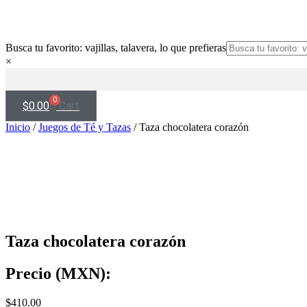
Busca tu favorito: vajillas, talavera, lo que prefieras
×
0
$
0.00
Cart
Inicio
/
Juegos de Té y Tazas
/ Taza chocolatera corazón
Taza chocolatera corazón
Precio (MXN):
$
410.00