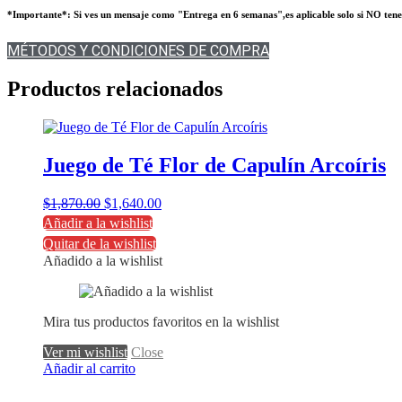
*Importante*: Si ves un mensaje como "Entrega en 6 semanas",es aplicable solo si NO tenemos 
MÉTODOS Y CONDICIONES DE COMPRA
Productos relacionados
Juego de Té Flor de Capulín Arcoíris
Original
Current
$
1,870.00
$
1,640.00
price
price
Añadir a la wishlist
was:
is:
Quitar de la wishlist
$1,870.00.
$1,640.00.
Añadido a la wishlist
Mira tus productos favoritos en la wishlist
Ver mi wishlist
Close
Añadir al carrito