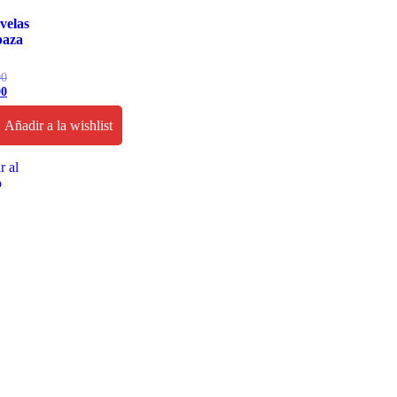
velas
baza
00
00
Añadir a la wishlist
r al
o