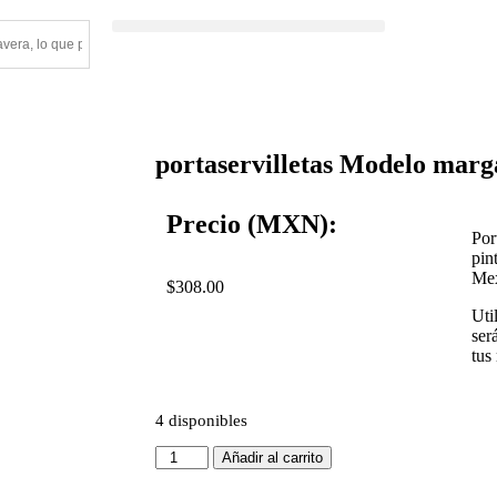
portaservilletas Modelo marga
Precio (MXN):
Por
pin
Mex
$
308.00
Uti
ser
tus
4 disponibles
Añadir al carrito