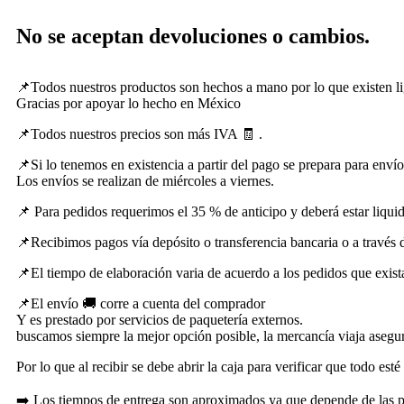
No se aceptan devoluciones o cambios.
📌Todos nuestros productos son hechos a mano por lo que existen lig
Gracias por apoyar lo hecho en México
📌Todos nuestros precios son más IVA 🧾 .
📌Si lo tenemos en existencia a partir del pago se prepara para envío 
Los envíos se realizan de miércoles a viernes.
📌 Para pedidos requerimos el 35 % de anticipo y deberá estar liquida
📌Recibimos pagos vía depósito o transferencia bancaria o a través d
📌El tiempo de elaboración varia de acuerdo a los pedidos que exista
📌El envío 🚚 corre a cuenta del comprador
Y es prestado por servicios de paquetería externos.
buscamos siempre la mejor opción posible, la mercancía viaja asegu
Por lo que al recibir se debe abrir la caja para verificar que todo est
➡️ Los tiempos de entrega son aproximados ya que depende de las paq