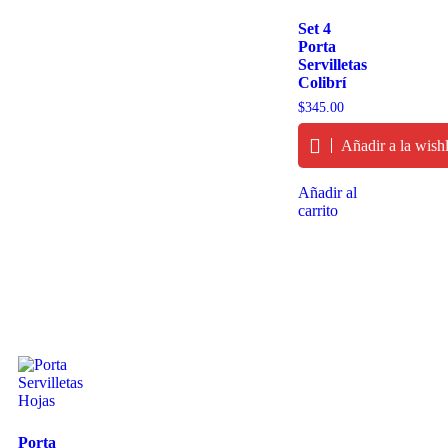
Set 4
Porta
Servilletas
Colibrí
$
345.00
Añadir a la wishl
Añadir al
carrito
Porta