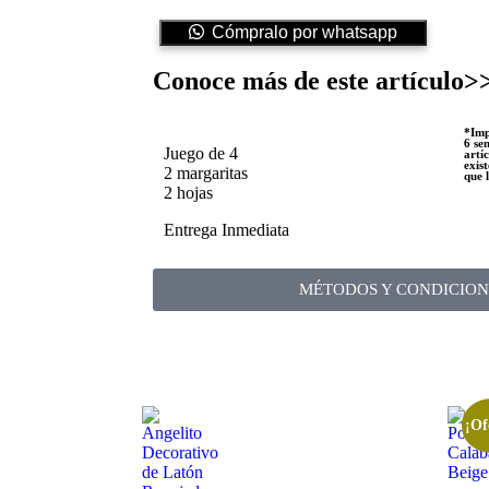
Cómpralo por whatsapp
Conoce más de este artículo>
*Imp
6 se
Juego de 4
artíc
exis
2 margaritas
que 
2 hojas
Entrega Inmediata
MÉTODOS Y CONDICION
¡Of