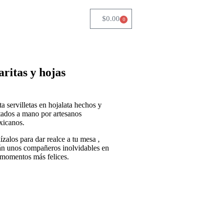
$
0.00
0
ritas y hojas
ta servilletas en hojalata hechos y
tados a mano por artesanos
icanos.
lízalos para dar realce a tu mesa ,
án unos compañeros inolvidables en
 momentos más felices.