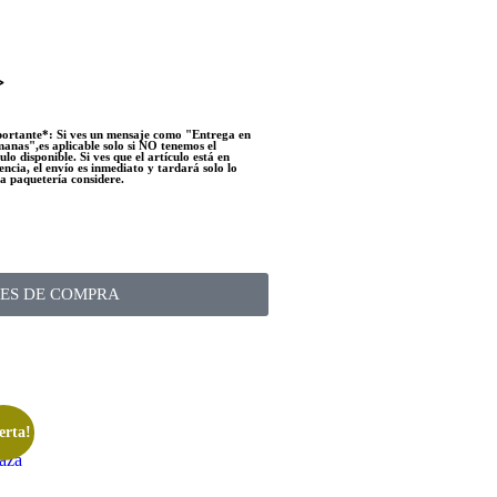
>
ortante*: Si ves un mensaje como "Entrega en
manas",es aplicable solo si NO tenemos el
ulo disponible. Si ves que el artículo está en
tencia, el envío es inmediato y tardará solo lo
la paquetería considere.
ES DE COMPRA
erta!