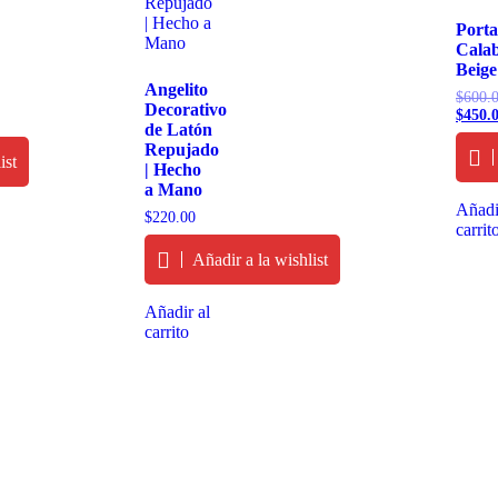
Porta
Cala
Beige
Angelito
$
600.
Decorativo
$
450.
de Latón
Repujado
ist
| Hecho
a Mano
Añadi
$
220.00
carrit
Añadir a la wishlist
Añadir al
carrito