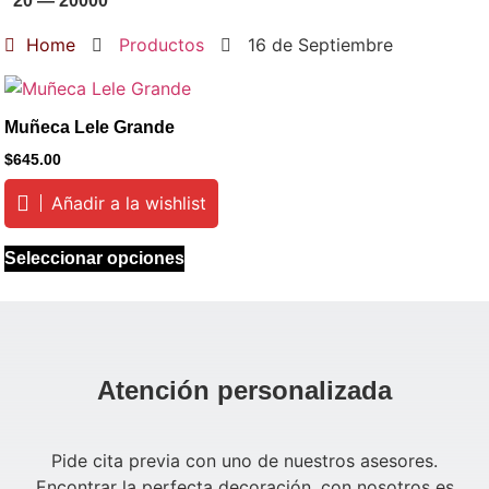
20
—
20000
Home
Productos
16 de Septiembre
Muñeca Lele Grande
$
645.00
Añadir a la wishlist
Seleccionar opciones
Atención personalizada
Pide cita previa con uno de nuestros asesores.
Encontrar la perfecta decoración, con nosotros es