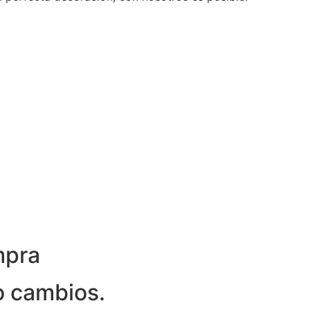
mpra
o cambios.