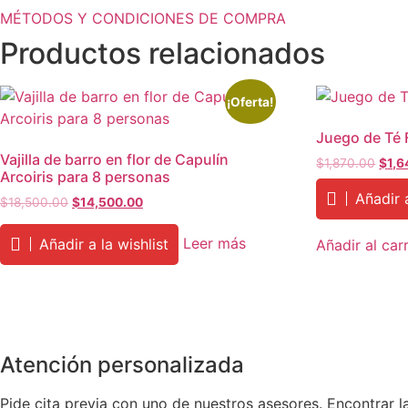
MÉTODOS Y CONDICIONES DE COMPRA
Productos relacionados
¡Oferta!
Juego de Té F
Vajilla de barro en flor de Capulín
Origi
$
1,870.00
$
1,6
Arcoiris para 8 personas
price
Añadir a
was:
Original
Current
$
18,500.00
$
14,500.00
$1,8
price
price
was:
is:
Leer más
Añadir a la wishlist
Añadir al carr
$18,500.00.
$14,500.00.
Atención personalizada
Pide cita previa con uno de nuestros asesores. Encontrar l