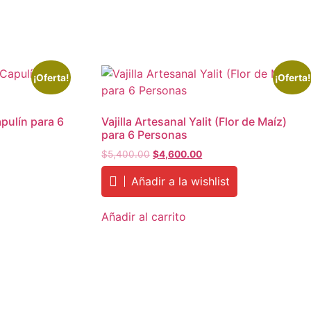
¡Oferta!
¡Oferta!
apulín para 6
Vajilla Artesanal Yalit (Flor de Maíz)
para 6 Personas
t
Original
Current
$
5,400.00
$
4,600.00
price
price
Añadir a la wishlist
was:
is:
90.00.
$5,400.00.
$4,600.00.
Añadir al carrito