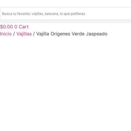
Ir
al
contenido
$
0.00
0
Cart
Inicio
/
Vajillas
/ Vajilla Origenes Verde Jaspeado