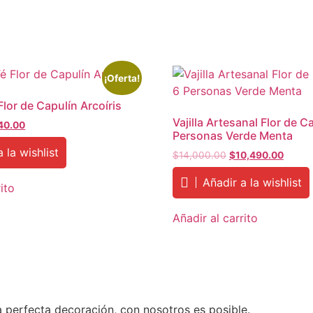
¡Oferta!
lor de Capulín Arcoíris
Vajilla Artesanal Flor de C
nal
Current
40.00
Personas Verde Menta
price
 la wishlist
is:
Original
Curren
$
14,000.00
$
10,490.00
70.00.
$1,640.00.
price
price
Añadir a la wishlist
was:
is:
ito
$14,000.00.
$10,4
Añadir al carrito
a perfecta decoración, con nosotros es posible.