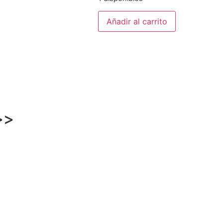
Vajilla
Añadir al carrito
Origenes
Verde
Jaspeado
cantidad
>>