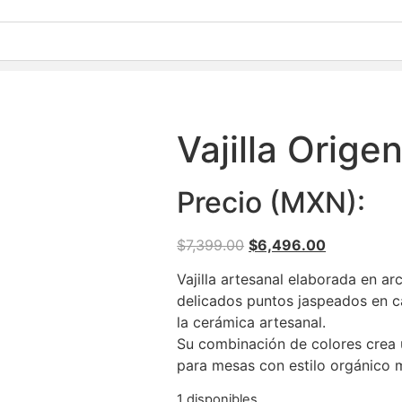
Vajilla Orig
Precio (MXN):
Original
Current
$
7,399.00
$
6,496.00
price
price
Vajilla artesanal elaborada en ar
was:
is:
delicados puntos jaspeados en c
$7,399.00.
$6,496.00.
la cerámica artesanal.
Su combinación de colores crea u
para mesas con estilo orgánico
1 disponibles