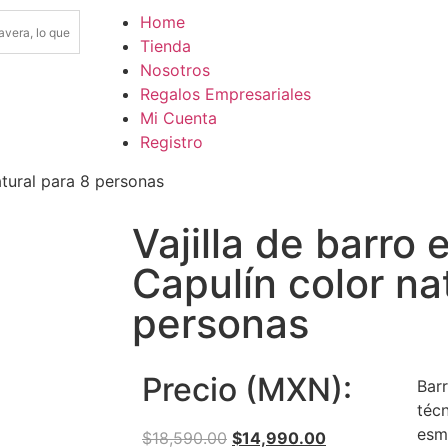
Home
Tienda
Nosotros
Regalos Empresariales
Mi Cuenta
Registro
natural para 8 personas
Vajilla de barro 
Capulín color na
personas
Precio (MXN):
Bar
técn
esm
$
18,590.00
$
14,990.00