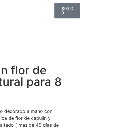
$
0.00
0
en flor de
tural para 8
ro decorado a mano con
ica de flor de capulin y
altado ( mas de 45 días de