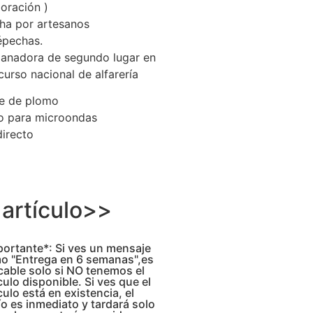
oración )
ha por artesanos
épechas.
Ganadora de segundo lugar en
urso nacional de alfarería
re de plomo
o para microondas
directo
artículo>>
portante*: Si ves un mensaje
o "Entrega en 6 semanas",es
cable solo si NO tenemos el
culo disponible. Si ves que el
culo está en existencia, el
o es inmediato y tardará solo