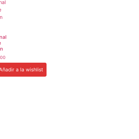
nal
e
ín
.00
Añadir a la wishlist