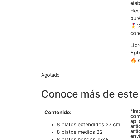
elab
Hec
pur
🎖️
conc
Lib
Apt
🔥 
Agotado
Conoce más de este 
*Im
Contenido:
com
apli
8 platos extendidos 27 cm
artí
artí
8 platos medios 22
enví
8 platos hondos 15×8