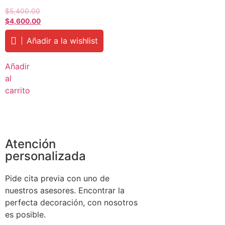
$
5,400.00
$
4,600.00
Añadir a la wishlist
Añadir
al
carrito
Atención
personalizada
Pide cita previa con uno de
nuestros asesores. Encontrar la
perfecta decoración, con nosotros
es posible.