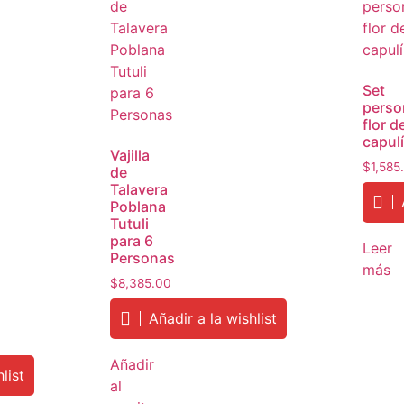
Set
perso
flor d
capul
Vajilla
$
1,585
de
Talavera
Poblana
Tutuli
para 6
Leer
Personas
más
$
8,385.00
Añadir a la wishlist
Añadir
list
al