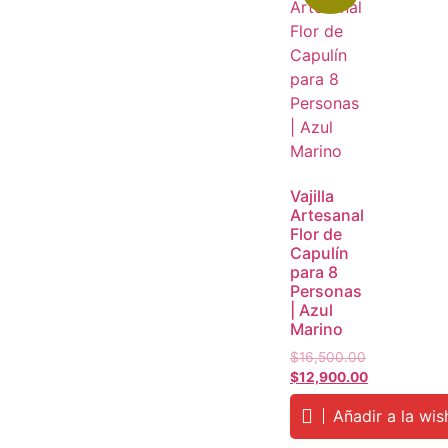
Vajilla
Artesanal
Flor de
Capulín
para 8
Personas
| Azul
Marino
$
16,500.00
$
12,900.00
Añadir a la wish