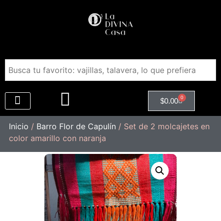
0
$
0.00
Regalos Empresariales
Inicio
/
Barro Flor de Capulín
/ Set de 2 molcajetes en
color amarillo con naranja