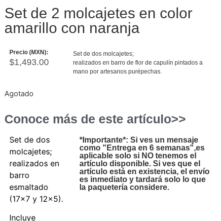
Set de 2 molcajetes en color
amarillo con naranja
Precio (MXN):
Set de dos molcajetes;
$
1,493.00
realizados en barro de flor de capulín pintados a
mano por artesanos purépechas.
Agotado
Conoce más de este artículo>>
Set de dos
*Importante*: Si ves un mensaje
como "Entrega en 6 semanas",es
molcajetes;
aplicable solo si NO tenemos el
realizados en
artículo disponible. Si ves que el
artículo está en existencia, el envío
barro
es inmediato y tardará solo lo que
esmaltado
la paquetería considere.
(17×7 y 12×5).
Incluye