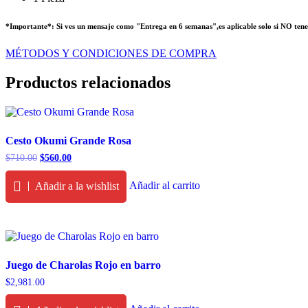
*Importante*: Si ves un mensaje como "Entrega en 6 semanas",es aplicable solo si NO tenemos 
MÉTODOS Y CONDICIONES DE COMPRA
Productos relacionados
Cesto Okumi Grande Rosa
Original
Current
$
710.00
$
560.00
price
price
was:
is:
Añadir al carrito
Añadir a la wishlist
$710.00.
$560.00.
Juego de Charolas Rojo en barro
$
2,981.00