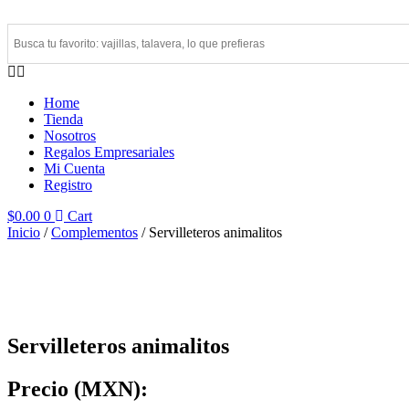
Ir
al
contenido
Home
Tienda
Nosotros
Regalos Empresariales
Mi Cuenta
Registro
$
0.00
0
Cart
Inicio
/
Complementos
/ Servilleteros animalitos
Servilleteros animalitos
Precio (MXN):