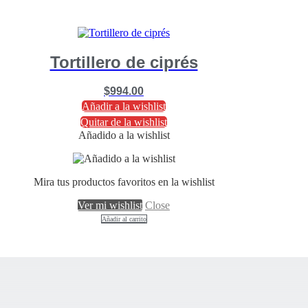
Tortillero de ciprés
$
994.00
Añadir a la wishlist
Quitar de la wishlist
Añadido a la wishlist
Mira tus productos favoritos en la wishlist
Ver mi wishlist
Close
Añadir al carrito