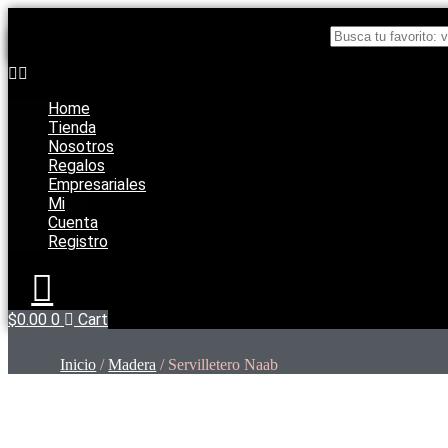
Ir
al
Busca tu favorito: vajillas, talavera, lo que prefieras
contenido
×
Home
Tienda
Nosotros
Regalos
Empresariales
Mi
Cuenta
Registro
$
0.00
0
Cart
Inicio
/
Madera
/ Servilletero Naab