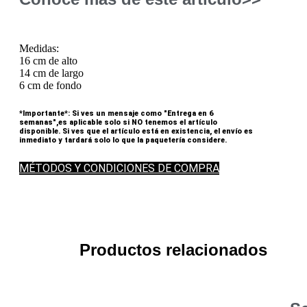
Medidas:
16 cm de alto
14 cm de largo
6 cm de fondo
*Importante*: Si ves un mensaje como "Entrega en 6
semanas",es aplicable solo si NO tenemos el artículo
disponible. Si ves que el artículo está en existencia, el envío es
inmediato y tardará solo lo que la paquetería considere.
MÉTODOS Y CONDICIONES DE COMPRA
Productos relacionados