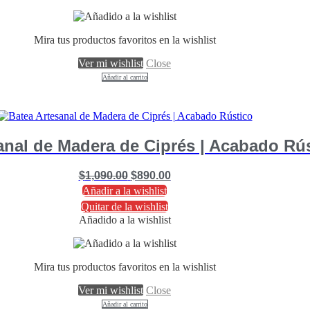
Mira tus productos favoritos en la wishlist
Ver mi wishlist
Close
Añadir al carrito
anal de Madera de Ciprés | Acabado Rú
Original
Current
$
1,090.00
$
890.00
price
price
Añadir a la wishlist
was:
is:
Quitar de la wishlist
$1,090.00.
$890.00.
Añadido a la wishlist
Mira tus productos favoritos en la wishlist
Ver mi wishlist
Close
Añadir al carrito