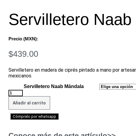
Servilletero Naab
Precio (MXN):
$
439.00
Servilletero en madera de ciprés pintado a mano por artesa
mexicanos.
Servilletero Naab Mándala
Servilletero
Naab
cantidad
Añadir al carrito
Cómpralo por whatsapp
Conoce más de este artículo>>