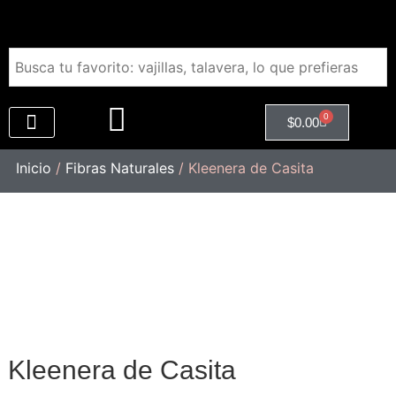
0
$
0.00
Regalos Empresariales
Inicio
/
Fibras Naturales
/ Kleenera de Casita
Kleenera de Casita