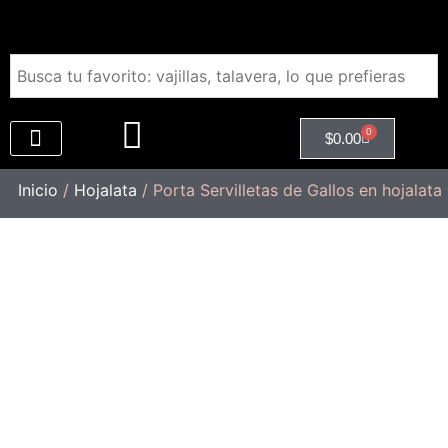
0
$
0.00
Regalos Empresariales
Inicio
/
Hojalata
/ Porta Servilletas de Gallos en hojalata