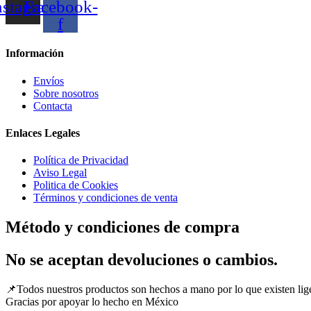
nstagram
Facebook-
f
Información
Envíos
Sobre nosotros
Contacta
Enlaces Legales
Política de Privacidad
Aviso Legal
Politica de Cookies
Términos y condiciones de venta
Método y condiciones de compra
No se aceptan devoluciones o cambios.
📌Todos nuestros productos son hechos a mano por lo que existen liger
Gracias por apoyar lo hecho en México