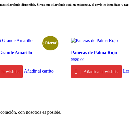
el artículo disponible. Si ves que el artículo está en existencia, el envío es inmediato y tar
¡Oferta!
Grande Amarillo
Paneras de Palma Rojo
Current
$
580.00
price
is:
Añadir al carrito
Le
 la wishlist
Añadir a la wishlist
.
$560.00.
ecoración, con nosotros es posible.