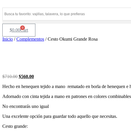
Ir
al
contenido
0
$
0.00
Cart
Inicio
/
Complementos
/ Cesto Okumi Grande Rosa
Original
Current
$
710.00
$
560.00
price
price
Hecho en henequen tejido a mano
rematado en borla de henequen e h
was:
is:
$710.00.
$560.00.
Adornado con cinta tejida a mano en patrones en colores combinables y
No encontrarás uno igual
Una excelente opción para guardar todo aquello que necesitas.
Cesto grande: