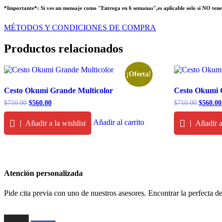
*Importante*: Si ves un mensaje como "Entrega en 6 semanas",es aplicable solo si NO tenemos 
MÉTODOS Y CONDICIONES DE COMPRA
Productos relacionados
¡Oferta!
Cesto Okumi Grande Multicolor
Cesto Okumi 
Original
Current
Original
$
710.00
$
560.00
$
710.00
$
560.00
price
price
price
was:
is:
was:
Añadir al carrito
Añadir a la wishlist
Añadir a
$710.00.
$560.00.
$710.00
Atención personalizada
Pide cita previa con uno de nuestros asesores. Encontrar la perfecta d