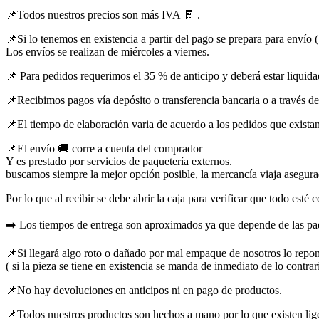
📌Todos nuestros precios son más IVA 🧾 .
📌Si lo tenemos en existencia a partir del pago se prepara para envío (
Los envíos se realizan de miércoles a viernes.
📌 Para pedidos requerimos el 35 % de anticipo y deberá estar liquidad
📌Recibimos pagos vía depósito o transferencia bancaria o a través de
📌El tiempo de elaboración varia de acuerdo a los pedidos que existan
📌El envío 🚚 corre a cuenta del comprador
Y es prestado por servicios de paquetería externos.
buscamos siempre la mejor opción posible, la mercancía viaja asegur
Por lo que al recibir se debe abrir la caja para verificar que todo esté 
➡️ Los tiempos de entrega son aproximados ya que depende de las paqu
📌Si llegará algo roto o dañado por mal empaque de nosotros lo repo
( si la pieza se tiene en existencia se manda de inmediato de lo contra
📌No hay devoluciones en anticipos ni en pago de productos.
📌Todos nuestros productos son hechos a mano por lo que existen liger