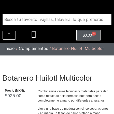
0
$
0.00
Regalos Empresariales
Inicio
/
Complementos
/ Botanero Huilotl Multicolor
Botanero Huilotl Multicolor
Precio (MXN):
Combinamos varias técnicas y materiales para dar
$
925.00
como resultado este hermoso botanero hecho
completamente a mano por diferentes artesanos.
Lleva una base de madera con cinco separaciones
y en medio un tazón de barro pintado a mano