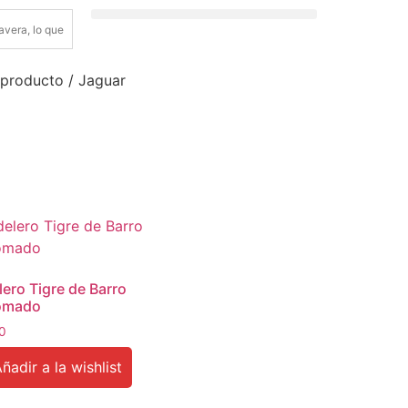
 producto / Jaguar
ero Tigre de Barro
romado
0
ñadir a la wishlist