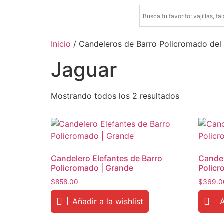
Inicio
/ Candeleros de Barro Policromado del
Jaguar
Mostrando todos los 2 resultados
Candelero Elefantes de Barro
Candel
Policromado | Grande
Polic
$
858.00
$
369.0
Añadir a la wishlist
A